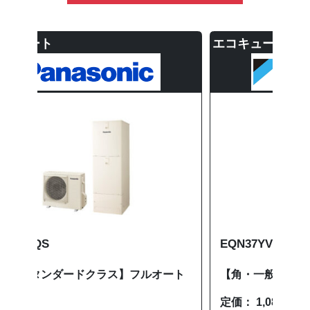
エコキュート
エコ
EQN37YV
SRT
ート
【角・一般地仕様】給湯専用 370L
【角
定価： 1,083,500円
定価：